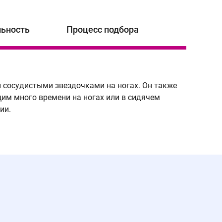
льность
Процесс подбора
сосудистыми звездочками на ногах. Он также
Компрес
им много времени на ногах или в сидячем
венозным
ии.
избавить