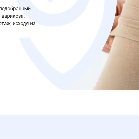
 подобранный
 варикоза.
таж, исходя из