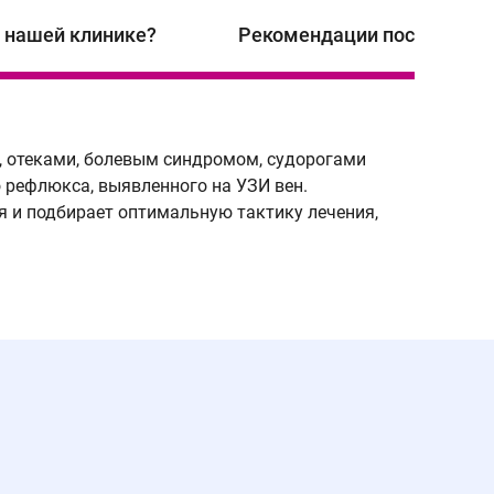
в нашей клинике?
Рекомендации после ЭВЛК
, отеками, болевым синдромом, судорогами
 рефлюкса, выявленного на УЗИ вен.
Как про
я и подбирает оптимальную тактику лечения,
Сначала 
В п
-Ко
-ко