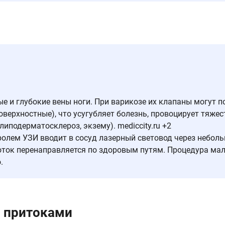
 и глубокие вены ноги. При варикозе их клапаны могут п
оверхностные), что усугубляет болезнь, провоцирует тяжест
иподерматосклероз, экзему). mediccity.ru +2
олем УЗИ вводит в сосуд лазерный световод через неболь
оток перенаправляется по здоровым путям. Процедура мал
.
с притоками